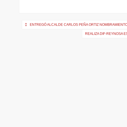
Navegación
ENTREGÓ ALCALDE CARLOS PEÑA ORTIZ NOMBRAMIENTOS
de
REALIZA DIF-REYNOSA 
entradas