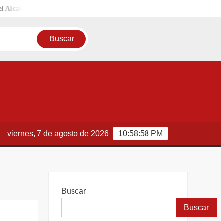
calde Carlos Peña Ortiz
Continúa invitando el Gobierno de Reynos
viernes, 7 de agosto de 2026
10:58:59 PM
Buscar
Buscar