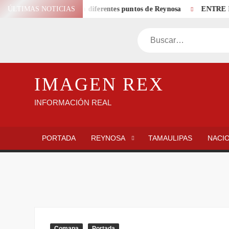
Saltar
renajes sanitarios en diferentes puntos de Reynosa
ÚLTIMAS NOTICIAS
ENTRE LINEA
al
contenido
Buscar
IMAGEN REX
INFORMACIÓN REAL
PORTADA
REYNOSA
TAMAULIPAS
NACI
Comapa
Portada