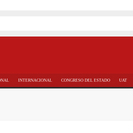
Reynosa
Seguimos iluminando a Reynosa
d Tecnológica de Tamaulipas Norte
ciudad
les de pobreza extrema: Américo
 Polideportivo
o por la Senadora Maki Esther Ortiz Domínguez
 municipales ante tormenta
ONAL
INTERNACIONAL
CONGRESO DEL ESTADO
UAT