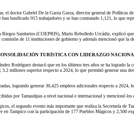
ar, el doctor Gabriel De la Garza Garza, director general de Políticas d
e han basificado 915 trabajadores y se han contratado 1,121, lo que rep
ntra Riegos Sanitarios (COEPRIS), Mario Rebolledo Urcádiz, explicó que 
una comisión de 11 instituciones de gobierno y además mencionó que la 
ONSOLIDACIÓN TURÍSTICA CON LIDERAZGO NACION
ndez Rodríguez destacó que en los últimos tres años se ha logrado la co
es; 3.2 millones superior respecto a 2024, lo que permitió generar una 
upadas, logrando generar 30,425 empleos adicionales respecto a 2024, l
cibidas por Tamaulipas a nivel nacional e internacional y mencionó los 
icos, el segundo evento más importante que realiza la Secretaría de Tu
re en Tampico con la participación de 177 Pueblos Mágicos y 2,500 expo