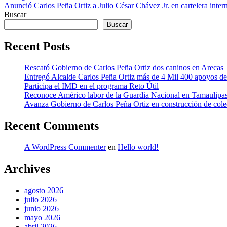
Anunció Carlos Peña Ortiz a Julio César Chávez Jr. en cartelera inter
de
Buscar
entradas
Buscar
Recent Posts
Rescató Gobierno de Carlos Peña Ortiz dos caninos en Arecas
Entregó Alcalde Carlos Peña Ortiz más de 4 Mil 400 apoyos 
Participa el IMD en el programa Reto Útil
Reconoce Américo labor de la Guardia Nacional en Tamaulipas; 
Avanza Gobierno de Carlos Peña Ortiz en construcción de colect
Recent Comments
A WordPress Commenter
en
Hello world!
Archives
agosto 2026
julio 2026
junio 2026
mayo 2026
abril 2026