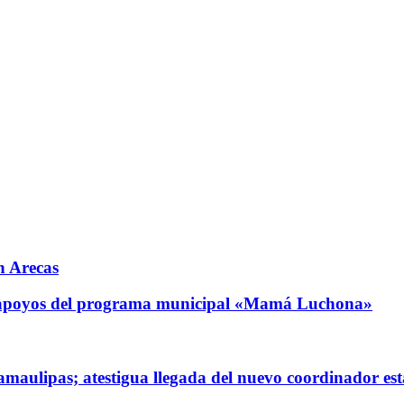
n Arecas
0 apoyos del programa municipal «Mamá Luchona»
maulipas; atestigua llegada del nuevo coordinador est