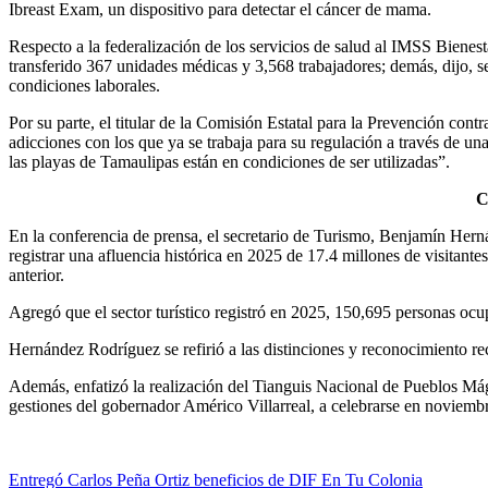
Ibreast Exam, un dispositivo para detectar el cáncer de mama.
Respecto a la federalización de los servicios de salud al IMSS Bienest
transferido 367 unidades médicas y 3,568 trabajadores; demás, dijo, s
condiciones laborales.
Por su parte, el titular de la Comisión Estatal para la Prevención co
adicciones con los que ya se trabaja para su regulación a través de 
las playas de Tamaulipas están en condiciones de ser utilizadas”.
C
En la conferencia de prensa, el secretario de Turismo, Benjamín Herná
registrar una afluencia histórica en 2025 de 17.4 millones de visitant
anterior.
Agregó que el sector turístico registró en 2025, 150,695 personas oc
Hernández Rodríguez se refirió a las distinciones y reconocimiento re
Además, enfatizó la realización del Tianguis Nacional de Pueblos Mág
gestiones del gobernador Américo Villarreal, a celebrarse en noviemb
Navegación
Entregó Carlos Peña Ortiz beneficios de DIF En Tu Colonia