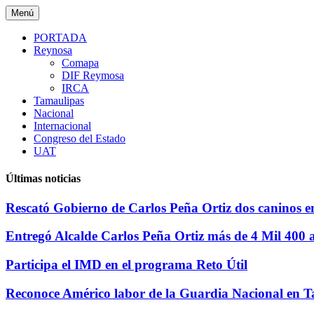
Saltar
Menú
al
contenido
PORTADA
Reynosa
Comapa
DIF Reymosa
IRCA
Tamaulipas
Nacional
Internacional
Congreso del Estado
UAT
Últimas noticias
Rescató Gobierno de Carlos Peña Ortiz dos caninos e
Entregó Alcalde Carlos Peña Ortiz más de 4 Mil 40
Participa el IMD en el programa Reto Útil
Reconoce Américo labor de la Guardia Nacional en Ta