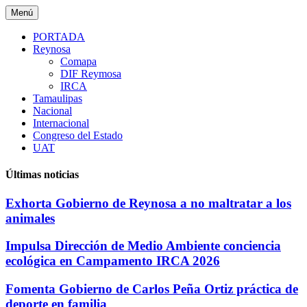
Saltar
Menú
al
contenido
PORTADA
Reynosa
Comapa
DIF Reymosa
IRCA
Tamaulipas
Nacional
Internacional
Congreso del Estado
UAT
Últimas noticias
Exhorta Gobierno de Reynosa a no maltratar a los
animales
Impulsa Dirección de Medio Ambiente conciencia
ecológica en Campamento IRCA 2026
Fomenta Gobierno de Carlos Peña Ortiz práctica de
deporte en familia