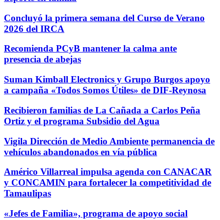
Concluyó la primera semana del Curso de Verano
2026 del IRCA
Recomienda PCyB mantener la calma ante
presencia de abejas
Suman Kimball Electronics y Grupo Burgos apoyo
a campaña «Todos Somos Útiles» de DIF-Reynosa
Recibieron familias de La Cañada a Carlos Peña
Ortiz y el programa Subsidio del Agua
Vigila Dirección de Medio Ambiente permanencia de
vehículos abandonados en vía pública
Américo Villarreal impulsa agenda con CANACAR
y CONCAMIN para fortalecer la competitividad de
Tamaulipas
«Jefes de Familia», programa de apoyo social