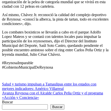
organización de la pelea de categoría mundial que se vivirá en esta
ciudad con 12 peleas en cartelera.
Así mismo, Chávez Jr. reconoció la calidad del complejo deportivo
de Reynosa: «conocí la alberca, la pista de tartan, todo en excelentes
condiciones», dijo.
Los combates boxisticos se llevarán a cabo en el parque Adolfo
Lopez Mateos y se contará con talentos locales para impulsar la
participación de los reynosenses, dijo el Director del Instituto
Municipal del Deporte, Saúl Soto Castro, quedando pendiente el
posible encuentro amistoso sobre el ring entre Carlos Peña Ortiz y la
leyenda mundial, Julio César Chávez.
#ReynosaImparable
#GobiernoMunicipalDeReynosa
Navegación
Salud y turismo impulsan a Tamaulipas entre los estados con
mejores indicadores: Américo Villarreal
de
Avanza Reynosa con el Alcalde Carlos Peña Ortiz y el programa
entradas
«Acción y Conciencia»
Buscar
Buscar