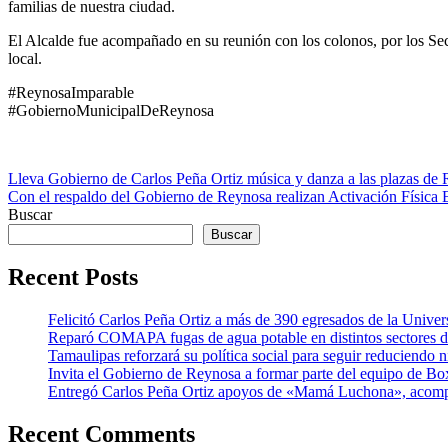
familias de nuestra ciudad.
El Alcalde fue acompañado en su reunión con los colonos, por los Se
local.
#ReynosaImparable
#GobiernoMunicipalDeReynosa
Navegación
Lleva Gobierno de Carlos Peña Ortiz música y danza a las plazas de
Con el respaldo del Gobierno de Reynosa realizan Activación Física 
de
Buscar
entradas
Buscar
Recent Posts
Felicitó Carlos Peña Ortiz a más de 390 egresados de la Unive
Reparó COMAPA fugas de agua potable en distintos sectores d
Tamaulipas reforzará su política social para seguir reduciendo
Invita el Gobierno de Reynosa a formar parte del equipo de Bo
Entregó Carlos Peña Ortiz apoyos de «Mamá Luchona», acomp
Recent Comments