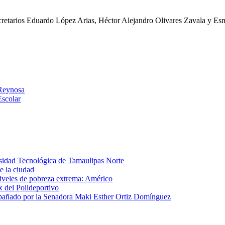
cretarios Eduardo López Arias, Héctor Alejandro Olivares Zavala y Es
 Reynosa
Escolar
rsidad Tecnológica de Tamaulipas Norte
e la ciudad
 niveles de pobreza extrema: Américo
x del Polideportivo
añado por la Senadora Maki Esther Ortiz Domínguez