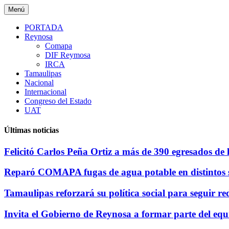
Saltar
Menú
al
contenido
PORTADA
Reynosa
Comapa
DIF Reymosa
IRCA
Tamaulipas
Nacional
Internacional
Congreso del Estado
UAT
Últimas noticias
Felicitó Carlos Peña Ortiz a más de 390 egresados de
Reparó COMAPA fugas de agua potable en distintos s
Tamaulipas reforzará su política social para seguir r
Invita el Gobierno de Reynosa a formar parte del equ