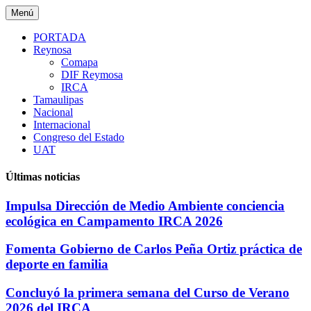
Saltar
Menú
al
contenido
PORTADA
Reynosa
Comapa
DIF Reymosa
IRCA
Tamaulipas
Nacional
Internacional
Congreso del Estado
UAT
Últimas noticias
Impulsa Dirección de Medio Ambiente conciencia
ecológica en Campamento IRCA 2026
Fomenta Gobierno de Carlos Peña Ortiz práctica de
deporte en familia
Concluyó la primera semana del Curso de Verano
2026 del IRCA