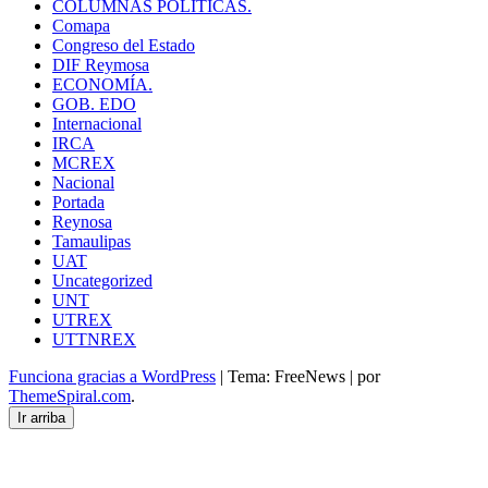
COLUMNAS POLITICAS.
Comapa
Congreso del Estado
DIF Reymosa
ECONOMÍA.
GOB. EDO
Internacional
IRCA
MCREX
Nacional
Portada
Reynosa
Tamaulipas
UAT
Uncategorized
UNT
UTREX
UTTNREX
Funciona gracias a WordPress
|
Tema: FreeNews
|
por
ThemeSpiral.com
.
Ir arriba