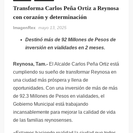
Transforma Carlos Peña Ortiz a Reynosa
Patitas Seguras va de gira, visitará albergues de animales en Reynosa
con corazón y determinación
Invita Gobierno de Carlos Peña Ortiz a inscribirse al Taller de
Verano «50 años y Más»
ImagenRex
mayo 13, 2025
Evita incendios en terrenos baldíos
Destinó más de 92 Millones de Pesos de
inversión en vialidades en 2 meses.
Abre DIF-Reynosa inscripciones para Guarderías en apoyo a familias
Reynosa, Tam.-
El Alcalde Carlos Peña Ortiz está
cumpliendo su sueño de transformar Reynosa en
una ciudad más próspera y llena de
oportunidades. Con una inversión de más de más
de 92.3 Millones de Pesos en vialidades, el
Gobierno Municipal está trabajando
incansablemente para mejorar la calidad de vida
de las familias reynosenses.
«Estamos haciendo realidad la ciudad que todos