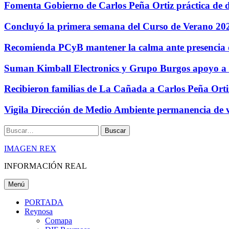
Fomenta Gobierno de Carlos Peña Ortiz práctica de d
Concluyó la primera semana del Curso de Verano 20
Recomienda PCyB mantener la calma ante presencia 
Suman Kimball Electronics y Grupo Burgos apoyo a
Recibieron familias de La Cañada a Carlos Peña Orti
Vigila Dirección de Medio Ambiente permanencia de 
Buscar
IMAGEN REX
INFORMACIÓN REAL
Menú
PORTADA
Reynosa
Comapa