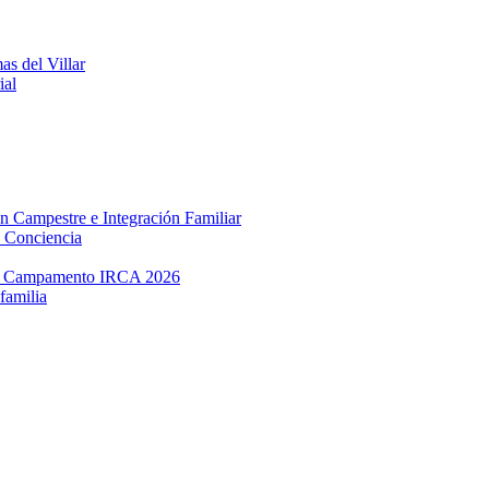
s del Villar
ial
 Campestre e Integración Familiar
y Conciencia
 en Campamento IRCA 2026
familia