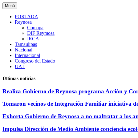
Saltar
Menú
al
contenido
PORTADA
Reynosa
Comapa
DIF Reymosa
IRCA
Tamaulipas
Nacional
Internacional
Congreso del Estado
UAT
Últimas noticias
Realiza Gobierno de Reynosa programa Acción y Conc
Tomaron vecinos de Integración Familiar iniciativa d
Exhorta Gobierno de Reynosa a no maltratar a los a
Impulsa Dirección de Medio Ambiente conciencia e