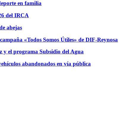
eporte en familia
26 del IRCA
de abejas
 campaña «Todos Somos Útiles» de DIF-Reynosa
z y el programa Subsidio del Agua
vehículos abandonados en vía pública