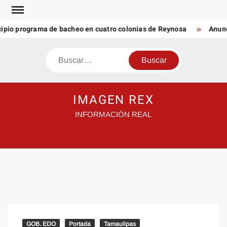
Saltar
al
ipio programa de bacheo en cuatro colonias de Reynosa
Anunc
contenido
Buscar
IMAGEN REX
INFORMACIÓN REAL
GOB. EDO
Portada
Tamaulipas