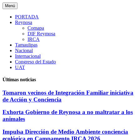
Saltar
Menú
al
contenido
PORTADA
Reynosa
Comapa
DIF Reymosa
IRCA
Tamaulipas
Nacional
Internacional
Congreso del Estado
UAT
Últimas noticias
Tomaron vecinos de Integración Familiar iniciativa
de Acción y Conciencia
Exhorta Gobierno de Reynosa a no maltratar a los
animales
Impulsa Dirección de Medio Ambiente conciencia
ecológica en Campamento IRCA 2026