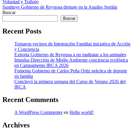
Voluntad y Trabajo
de
Sustituye Gobierno de Reynosa drenaje en la Aquiles Serdán
entradas
Buscar
Buscar
Recent Posts
Tomaron vecinos de Integración Familiar iniciativa de Acción
y Conciencia
Exhorta Gobierno de Reynosa a no maltratar a los animales
Impulsa Dirección de Medio Ambiente conciencia ecológica
en Campamento IRCA 2026
Fomenta Gobierno de Carlos Peña Ortiz práctica de deporte
en familia
Concluyó la primera semana del Curso de Verano 2026 del
IRCA
Recent Comments
A WordPress Commenter
en
Hello world!
Archives