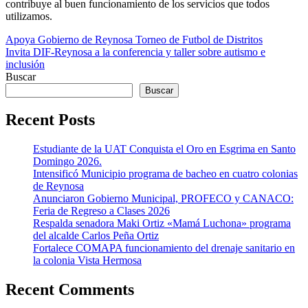
contribuye al buen funcionamiento de los servicios que todos
utilizamos.
Navegación
Apoya Gobierno de Reynosa Torneo de Futbol de Distritos
Invita DIF-Reynosa a la conferencia y taller sobre autismo e
de
inclusión
entradas
Buscar
Buscar
Recent Posts
Estudiante de la UAT Conquista el Oro en Esgrima en Santo
Domingo 2026.
Intensificó Municipio programa de bacheo en cuatro colonias
de Reynosa
Anunciaron Gobierno Municipal, PROFECO y CANACO:
Feria de Regreso a Clases 2026
Respalda senadora Maki Ortiz «Mamá Luchona» programa
del alcalde Carlos Peña Ortiz
Fortalece COMAPA funcionamiento del drenaje sanitario en
la colonia Vista Hermosa
Recent Comments