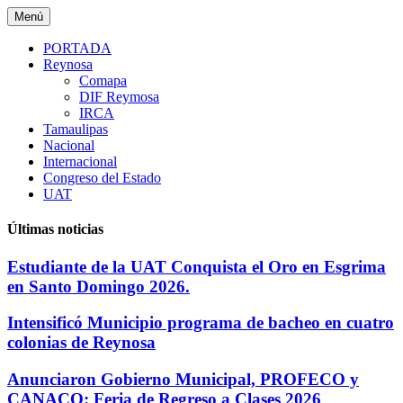
Saltar
Menú
al
contenido
PORTADA
Reynosa
Comapa
DIF Reymosa
IRCA
Tamaulipas
Nacional
Internacional
Congreso del Estado
UAT
Últimas noticias
Estudiante de la UAT Conquista el Oro en Esgrima
en Santo Domingo 2026.
Intensificó Municipio programa de bacheo en cuatro
colonias de Reynosa
Anunciaron Gobierno Municipal, PROFECO y
CANACO: Feria de Regreso a Clases 2026