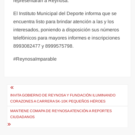
representarán a Reynosa.
El Instituto Municipal del Deporte informa que se
encuentra listo para brindar atención a las y los
interesados, poniendo a disposición sus números
telefónicos para mayores informes e inscripciones
8993082477 y 8999575798.
#ReynosaImparable
Navegación
de
INVITA GOBIERNO DE REYNOSA Y FUNDACIÓN ILUMINANDO
CORAZONES A CARRERA 5K-10K PEQUEÑOS HÉROES
entradas
MANTIENE COMAPA DE REYNOSA ATENCIÓN A REPORTES
CIUDADANOS