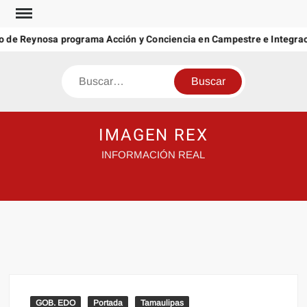
Saltar
al
 de Reynosa programa Acción y Conciencia en Campestre e Integraci
contenido
Buscar
IMAGEN REX
INFORMACIÓN REAL
GOB. EDO
Portada
Tamaulipas