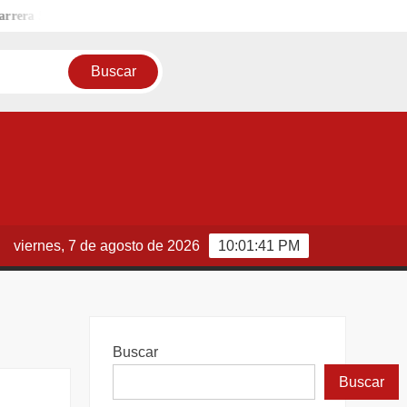
era 5K y 1K Super Héroes
Universidad Tamaulipeca Fortalece su Pr
viernes, 7 de agosto de 2026
10:01:41 PM
Buscar
Buscar