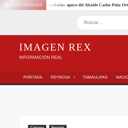
Saltar
Recibió Refugio «Chocolatín» apoyo del Alcalde Carlos Peña Ortiz
ÚLTIMAS NOTICIAS
al
contenido
Buscar
IMAGEN REX
INFORMACIÓN REAL
PORTADA
REYNOSA
TAMAULIPAS
NACI
Comapa
Portada