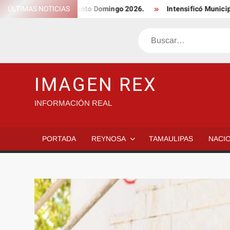
Saltar
n Esgrima en Santo Domingo 2026.
ÚLTIMAS NOTICIAS
Intensificó Municipio progr
al
contenido
Buscar
IMAGEN REX
INFORMACIÓN REAL
PORTADA
REYNOSA
TAMAULIPAS
NACI