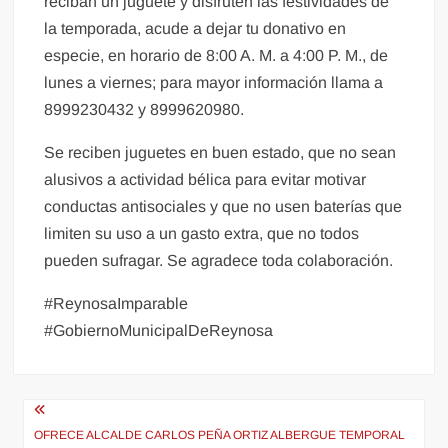
reciban un juguete y disfruten las festividades de
la temporada, acude a dejar tu donativo en
especie, en horario de 8:00 A. M. a 4:00 P. M., de
lunes a viernes; para mayor información llama a
8999230432 y 8999620980.
Se reciben juguetes en buen estado, que no sean
alusivos a actividad bélica para evitar motivar
conductas antisociales y que no usen baterías que
limiten su uso a un gasto extra, que no todos
pueden sufragar. Se agradece toda colaboración.
#ReynosaImparable
#GobiernoMunicipalDeReynosa
Navegación
de
OFRECE ALCALDE CARLOS PEÑA ORTIZ ALBERGUE TEMPORAL