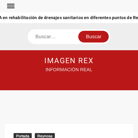
Saltar
al
n rehabilitación de drenajes sanitarios en diferentes puntos de R
contenido
Buscar
IMAGEN REX
INFORMACIÓN REAL
Portada
Reynosa