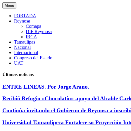
Saltar
Menú
al
contenido
PORTADA
Reynosa
Comapa
DIF Reymosa
IRCA
Tamaulipas
Nacional
Internacional
Congreso del Estado
UAT
Últimas noticias
ENTRE LINEAS. Por Jorge Arano.
Recibió Refugio «Chocolatín» apoyo del Alcalde Carl
Continúa invitando el Gobierno de Reynosa a inscrib
Universidad Tamaulipeca Fortalece su Proyección Int