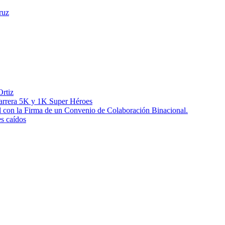
ruz
Ortiz
 Carrera 5K y 1K Super Héroes
l con la Firma de un Convenio de Colaboración Binacional.
es caídos