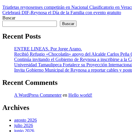
Navegación
Triatletas reynosenses competirán en Nacional Clasificatorio en Verac
Celebrará DIF-Reynosa el Día de la Familia con evento gratuito
de
Buscar
entradas
Buscar
Recent Posts
ENTRE LINEAS. Por Jorge Arano.
Recibió Refugio «Chocolatín» apoyo del Alcalde Carlos Peña 
Continúa invitando el Gobierno de Reynosa a inscribirse a la
Universidad Tamaulipeca Fortalece su Proyección Internaciona
Invita Gobierno Municipal de Reynosa a reportar cables y post
Recent Comments
A WordPress Commenter
en
Hello world!
Archives
agosto 2026
julio 2026
junio 2026