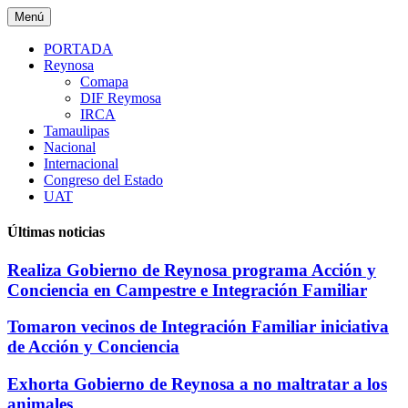
Saltar
Menú
al
contenido
PORTADA
Reynosa
Comapa
DIF Reymosa
IRCA
Tamaulipas
Nacional
Internacional
Congreso del Estado
UAT
Últimas noticias
Realiza Gobierno de Reynosa programa Acción y
Conciencia en Campestre e Integración Familiar
Tomaron vecinos de Integración Familiar iniciativa
de Acción y Conciencia
Exhorta Gobierno de Reynosa a no maltratar a los
animales