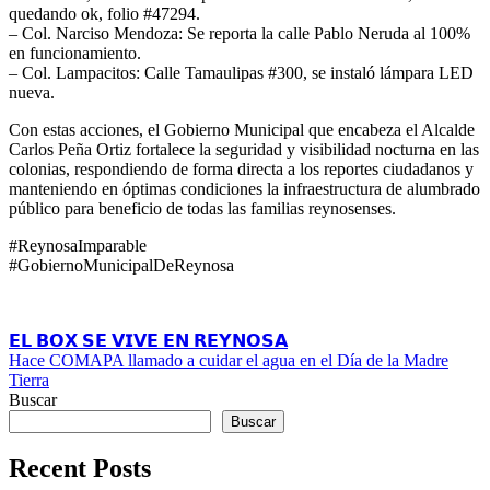
quedando ok, folio #47294.
– Col. Narciso Mendoza: Se reporta la calle Pablo Neruda al 100%
en funcionamiento.
– Col. Lampacitos: Calle Tamaulipas #300, se instaló lámpara LED
nueva.
Con estas acciones, el Gobierno Municipal que encabeza el Alcalde
Carlos Peña Ortiz fortalece la seguridad y visibilidad nocturna en las
colonias, respondiendo de forma directa a los reportes ciudadanos y
manteniendo en óptimas condiciones la infraestructura de alumbrado
público para beneficio de todas las familias reynosenses.
#ReynosaImparable
#GobiernoMunicipalDeReynosa
Navegación
𝗘𝗟 𝗕𝗢𝗫 𝗦𝗘 𝗩𝗜𝗩𝗘 𝗘𝗡 𝗥𝗘𝗬𝗡𝗢𝗦𝗔
Hace COMAPA llamado a cuidar el agua en el Día de la Madre
de
Tierra
entradas
Buscar
Buscar
Recent Posts