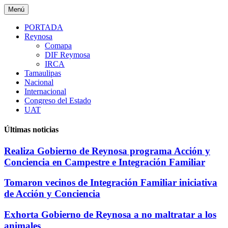
Saltar
Menú
al
contenido
PORTADA
Reynosa
Comapa
DIF Reymosa
IRCA
Tamaulipas
Nacional
Internacional
Congreso del Estado
UAT
Últimas noticias
Realiza Gobierno de Reynosa programa Acción y
Conciencia en Campestre e Integración Familiar
Tomaron vecinos de Integración Familiar iniciativa
de Acción y Conciencia
Exhorta Gobierno de Reynosa a no maltratar a los
animales