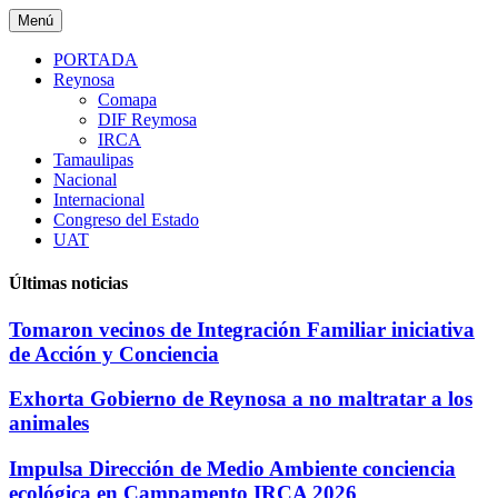
Saltar
Menú
al
contenido
PORTADA
Reynosa
Comapa
DIF Reymosa
IRCA
Tamaulipas
Nacional
Internacional
Congreso del Estado
UAT
Últimas noticias
Tomaron vecinos de Integración Familiar iniciativa
de Acción y Conciencia
Exhorta Gobierno de Reynosa a no maltratar a los
animales
Impulsa Dirección de Medio Ambiente conciencia
ecológica en Campamento IRCA 2026