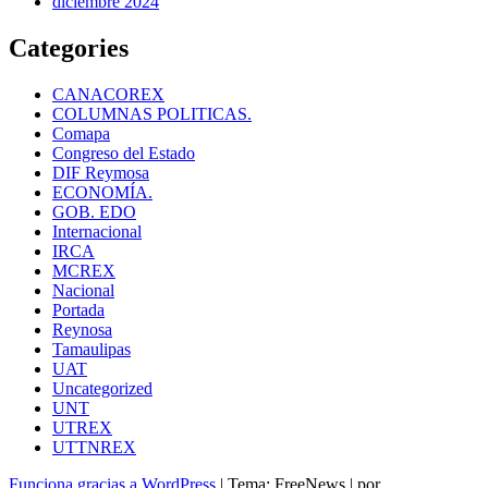
diciembre 2024
Categories
CANACOREX
COLUMNAS POLITICAS.
Comapa
Congreso del Estado
DIF Reymosa
ECONOMÍA.
GOB. EDO
Internacional
IRCA
MCREX
Nacional
Portada
Reynosa
Tamaulipas
UAT
Uncategorized
UNT
UTREX
UTTNREX
Funciona gracias a WordPress
|
Tema: FreeNews
|
por