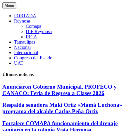
Saltar
Menú
al
contenido
PORTADA
Reynosa
Comapa
DIF Reymosa
IRCA
Tamaulipas
Nacional
Internacional
Congreso del Estado
UAT
Últimas noticias
Anunciaron Gobierno Municipal, PROFECO y
CANACO: Feria de Regreso a Clases 2026
Respalda senadora Maki Ortiz «Mamá Luchona»
programa del alcalde Carlos Peña Ortiz
Fortalece COMAPA funcionamiento del drenaje
sanitario en la colonia Vista Hermosa