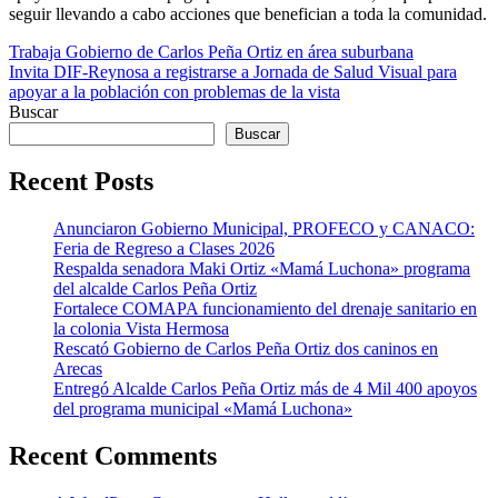
seguir llevando a cabo acciones que benefician a toda la comunidad.
Navegación
Trabaja Gobierno de Carlos Peña Ortiz en área suburbana
Invita DIF-Reynosa a registrarse a Jornada de Salud Visual para
de
apoyar a la población con problemas de la vista
entradas
Buscar
Buscar
Recent Posts
Anunciaron Gobierno Municipal, PROFECO y CANACO:
Feria de Regreso a Clases 2026
Respalda senadora Maki Ortiz «Mamá Luchona» programa
del alcalde Carlos Peña Ortiz
Fortalece COMAPA funcionamiento del drenaje sanitario en
la colonia Vista Hermosa
Rescató Gobierno de Carlos Peña Ortiz dos caninos en
Arecas
Entregó Alcalde Carlos Peña Ortiz más de 4 Mil 400 apoyos
del programa municipal «Mamá Luchona»
Recent Comments