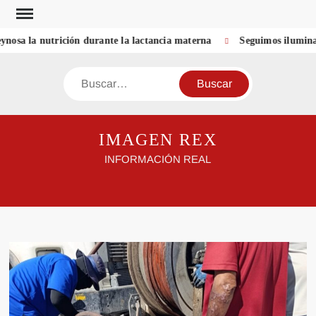
Saltar
al
sa la nutrición durante la lactancia materna
Seguimos ilumina
contenido
Buscar
IMAGEN REX
INFORMACIÓN REAL