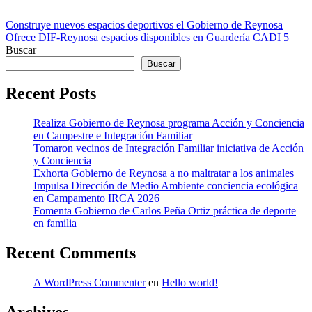
Navegación
Construye nuevos espacios deportivos el Gobierno de Reynosa
Ofrece DIF-Reynosa espacios disponibles en Guardería CADI 5
de
Buscar
entradas
Buscar
Recent Posts
Realiza Gobierno de Reynosa programa Acción y Conciencia
en Campestre e Integración Familiar
Tomaron vecinos de Integración Familiar iniciativa de Acción
y Conciencia
Exhorta Gobierno de Reynosa a no maltratar a los animales
Impulsa Dirección de Medio Ambiente conciencia ecológica
en Campamento IRCA 2026
Fomenta Gobierno de Carlos Peña Ortiz práctica de deporte
en familia
Recent Comments
A WordPress Commenter
en
Hello world!