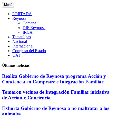
Saltar
Menú
al
contenido
PORTADA
Reynosa
Comapa
DIF Reymosa
IRCA
Tamaulipas
Nacional
Internacional
Congreso del Estado
UAT
Últimas noticias
Realiza Gobierno de Reynosa programa Acción y
Conciencia en Campestre e Integración Familiar
Tomaron vecinos de Integración Familiar iniciativa
de Acción y Conciencia
Exhorta Gobierno de Reynosa a no maltratar a los
animales