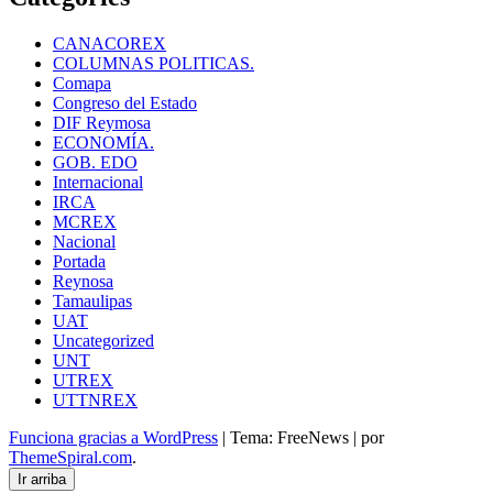
CANACOREX
COLUMNAS POLITICAS.
Comapa
Congreso del Estado
DIF Reymosa
ECONOMÍA.
GOB. EDO
Internacional
IRCA
MCREX
Nacional
Portada
Reynosa
Tamaulipas
UAT
Uncategorized
UNT
UTREX
UTTNREX
Funciona gracias a WordPress
|
Tema: FreeNews
|
por
ThemeSpiral.com
.
Ir arriba