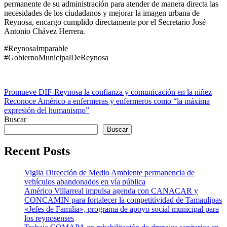
permanente de su administración para atender de manera directa las
necesidades de los ciudadanos y mejorar la imagen urbana de
Reynosa, encargo cumplido directamente por el Secretario José
Antonio Chávez Herrera.
#ReynosaImparable
#GobiernoMunicipalDeReynosa
Navegación
Promueve DIF-Reynosa la confianza y comunicación en la niñez
Reconoce Américo a enfermeras y enfermeros como “la máxima
de
expresión del humanismo”
entradas
Buscar
Buscar
Recent Posts
Vigila Dirección de Medio Ambiente permanencia de
vehículos abandonados en vía pública
Américo Villarreal impulsa agenda con CANACAR y
CONCAMIN para fortalecer la competitividad de Tamaulipas
«Jefes de Familia», programa de apoyo social municipal para
los reynosenses