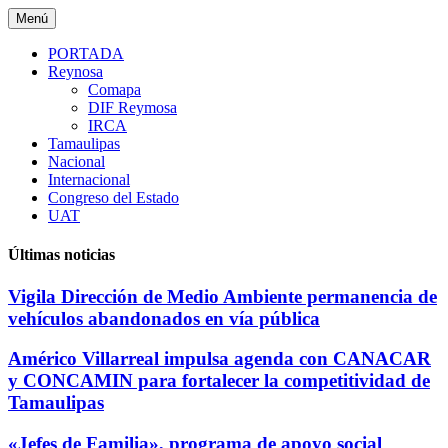
Saltar
Menú
al
contenido
PORTADA
Reynosa
Comapa
DIF Reymosa
IRCA
Tamaulipas
Nacional
Internacional
Congreso del Estado
UAT
Últimas noticias
Vigila Dirección de Medio Ambiente permanencia de
vehículos abandonados en vía pública
Américo Villarreal impulsa agenda con CANACAR
y CONCAMIN para fortalecer la competitividad de
Tamaulipas
«Jefes de Familia», programa de apoyo social