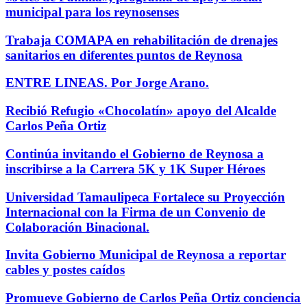
municipal para los reynosenses
Trabaja COMAPA en rehabilitación de drenajes
sanitarios en diferentes puntos de Reynosa
ENTRE LINEAS. Por Jorge Arano.
Recibió Refugio «Chocolatín» apoyo del Alcalde
Carlos Peña Ortiz
Continúa invitando el Gobierno de Reynosa a
inscribirse a la Carrera 5K y 1K Super Héroes
Universidad Tamaulipeca Fortalece su Proyección
Internacional con la Firma de un Convenio de
Colaboración Binacional.
Invita Gobierno Municipal de Reynosa a reportar
cables y postes caídos
Promueve Gobierno de Carlos Peña Ortiz conciencia