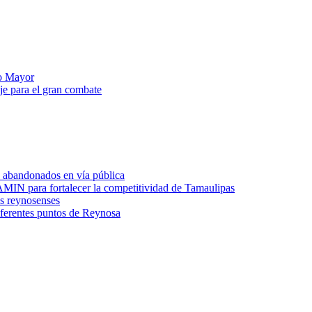
to Mayor
je para el gran combate
 abandonados en vía pública
 para fortalecer la competitividad de Tamaulipas
os reynosenses
iferentes puntos de Reynosa