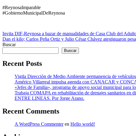
#ReynosaImparable
#GobiernoMunicipalDeReynosa
Navegación
Invita DIF-Reynosa a bazar de manualidades de Casa Club del Adul
Dan el kilo; Carlos Peña Ortiz y Julio César Chávez atestiguaron pesa
de
Buscar
entradas
Buscar
Recent Posts
Vigila Dirección de Medio Ambiente permanencia de vehículos
Américo Villarreal impulsa agenda con CANACAR y CONCAMIN
«Jefes de Familia», programa de apoyo social municipal para l
Trabaja COMAPA en rehabilitación de drenajes sanitarios en d
ENTRE LINEAS. Por Jorge Arano.
Recent Comments
A WordPress Commenter
en
Hello world!