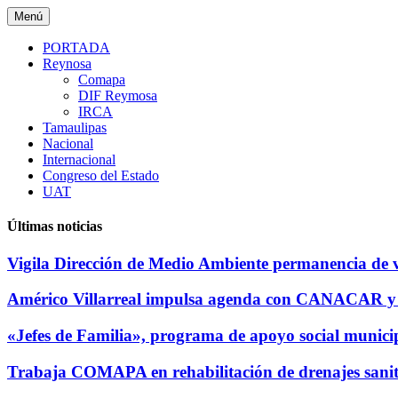
Saltar
Menú
al
contenido
PORTADA
Reynosa
Comapa
DIF Reymosa
IRCA
Tamaulipas
Nacional
Internacional
Congreso del Estado
UAT
Últimas noticias
Vigila Dirección de Medio Ambiente permanencia de 
Américo Villarreal impulsa agenda con CANACAR y 
«Jefes de Familia», programa de apoyo social municip
Trabaja COMAPA en rehabilitación de drenajes sanita