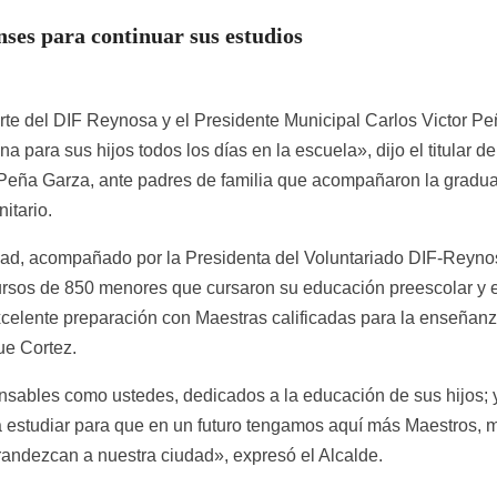
ses para continuar sus estudios
e del DIF Reynosa y el Presidente Municipal Carlos Victor P
ina para sus hijos todos los días en la escuela», dijo el titular de
 Peña Garza, ante padres de familia que acompañaron la gradu
itario.
dad, acompañado por la Presidenta del Voluntariado DIF-Reyno
 cursos de 850 menores que cursaron su educación preescolar y 
 excelente preparación con Maestras calificadas para la enseñan
que Cortez.
nsables como ustedes, dedicados a la educación de sus hijos; 
a estudiar para que en un futuro tengamos aquí más Maestros, 
randezcan a nuestra ciudad», expresó el Alcalde.