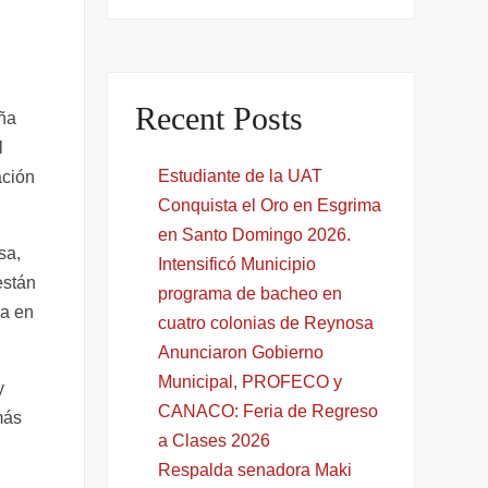
Recent Posts
eña
l
Estudiante de la UAT
ación
Conquista el Oro en Esgrima
en Santo Domingo 2026.
sa,
Intensificó Municipio
están
programa de bacheo en
za en
cuatro colonias de Reynosa
Anunciaron Gobierno
Municipal, PROFECO y
y
CANACO: Feria de Regreso
más
a Clases 2026
Respalda senadora Maki