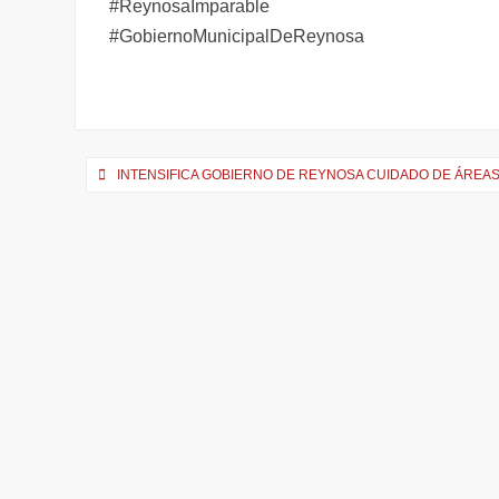
#ReynosaImparable
#GobiernoMunicipalDeReynosa
Navegación
INTENSIFICA GOBIERNO DE REYNOSA CUIDADO DE ÁREAS
de
entradas