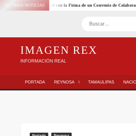
Saltar
royección Internacional con la Firma de un Convenio de Colaboración 
ÚLTIMAS NOTICIAS
al
contenido
Buscar
IMAGEN REX
INFORMACIÓN REAL
PORTADA
REYNOSA
TAMAULIPAS
NACI
Portada
Reynosa