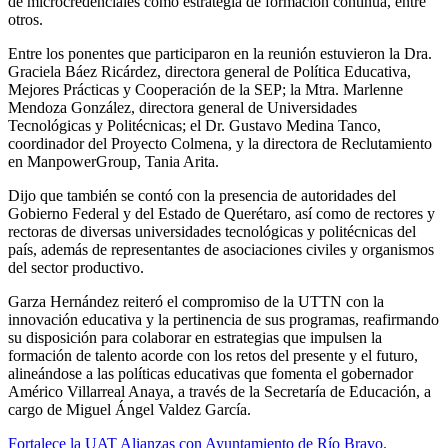
de microcredenciales como estrategia de formación continua, entre
otros.
Entre los ponentes que participaron en la reunión estuvieron la Dra.
Graciela Báez Ricárdez, directora general de Política Educativa,
Mejores Prácticas y Cooperación de la SEP; la Mtra. Marlenne
Mendoza González, directora general de Universidades
Tecnológicas y Politécnicas; el Dr. Gustavo Medina Tanco,
coordinador del Proyecto Colmena, y la directora de Reclutamiento
en ManpowerGroup, Tania Arita.
Dijo que también se contó con la presencia de autoridades del
Gobierno Federal y del Estado de Querétaro, así como de rectores y
rectoras de diversas universidades tecnológicas y politécnicas del
país, además de representantes de asociaciones civiles y organismos
del sector productivo.
Garza Hernández reiteró el compromiso de la UTTN con la
innovación educativa y la pertinencia de sus programas, reafirmando
su disposición para colaborar en estrategias que impulsen la
formación de talento acorde con los retos del presente y el futuro,
alineándose a las políticas educativas que fomenta el gobernador
Américo Villarreal Anaya, a través de la Secretaría de Educación, a
cargo de Miguel Ángel Valdez García.
Navegación
Fortalece la UAT Alianzas con Ayuntamiento de Río Bravo.