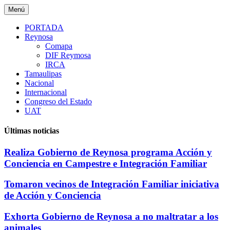
Saltar
Menú
al
contenido
PORTADA
Reynosa
Comapa
DIF Reymosa
IRCA
Tamaulipas
Nacional
Internacional
Congreso del Estado
UAT
Últimas noticias
Realiza Gobierno de Reynosa programa Acción y
Conciencia en Campestre e Integración Familiar
Tomaron vecinos de Integración Familiar iniciativa
de Acción y Conciencia
Exhorta Gobierno de Reynosa a no maltratar a los
animales