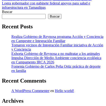
Logra gobernador con gabinete federal apoyos para salud e
de
infraestructura en Tamaulipas
entradas
Buscar
Buscar
Recent Posts
Realiza Gobierno de Reynosa programa Acción y Conciencia
en Campestre e Integración Familiar
Tomaron vecinos de Integración Familiar iniciativa de Acción
y Conciencia
Exhorta Gobierno de Reynosa a no maltratar a los animales
Impulsa Dirección de Medio Ambiente conciencia ecológica
en Campamento IRCA 2026
Fomenta Gobierno de Carlos Peña Ortiz práctica de deporte
en familia
Recent Comments
A WordPress Commenter
en
Hello world!
Archives