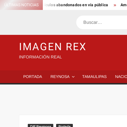
Saltar
 permanencia de vehículos abandonados en vía pública
ÚLTIMAS NOTICIAS
Américo
al
contenido
Buscar
IMAGEN REX
INFORMACIÓN REAL
PORTADA
REYNOSA
TAMAULIPAS
NACI
DIF Reymosa
Portada