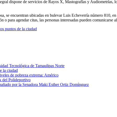
ntegral dispone de servicios de Rayos X, Mastografías y Audiometrías, l
osa, se encuentran ubicadas en bulevar Luis Echeverría número 810, en 
ión o para agendar citas, las personas interesadas pueden comunicarse 
os puntos de la ciudad
rsidad Tecnológica de Tamaulipas Norte
e la ciudad
 niveles de pobreza extrema: Américo
x del Polideportivo
añado por la Senadora Maki Esther Ortiz Domínguez