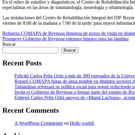
En el rubro de estudios y diagnósticos, el Centro de Rehabilitación I
especialistas en las áreas de traumatología, neurología y oftalmología.
Las instalaciones del Centro de Rehabilitación Integral del DIF Reyn
viernes de 8:00 de la mañana a 7:00 de la tarde: para mayor informac
Navegación
Refuerza COMAPA de Reynosa limpieza de pozos de visita en distint
Promueve Gobierno de Reynosa entornos limpios para las familias
de
Buscar
entradas
Buscar
Recent Posts
Felicitó Carlos Peña Ortiz a más de 390 egresados de la Unive
Reparó COMAPA fugas de agua potable en distintos sectores d
Tamaulipas reforzará su política social para seguir reduciendo
Invita el Gobierno de Reynosa a formar parte del equipo de Bo
Entregó Carlos Peña Ortiz apoyos de «Mamá Luchona», acomp
Recent Comments
A WordPress Commenter
en
Hello world!