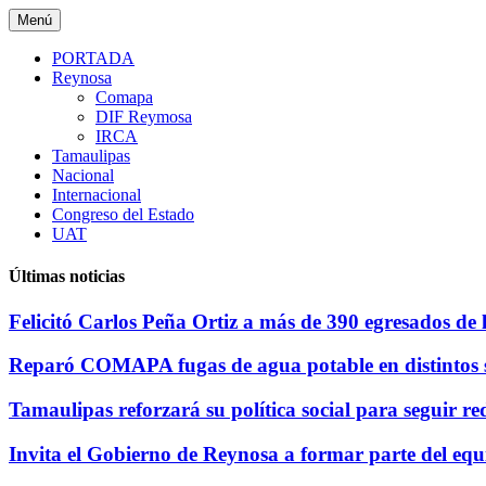
Saltar
Menú
al
contenido
PORTADA
Reynosa
Comapa
DIF Reymosa
IRCA
Tamaulipas
Nacional
Internacional
Congreso del Estado
UAT
Últimas noticias
Felicitó Carlos Peña Ortiz a más de 390 egresados de
Reparó COMAPA fugas de agua potable en distintos s
Tamaulipas reforzará su política social para seguir r
Invita el Gobierno de Reynosa a formar parte del equ