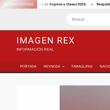
Saltar
FECO y CANACO: Feria de Regreso a Clases 2026
ÚLTIMAS NOTICIAS
Respalda sen
al
contenido
Buscar
IMAGEN REX
INFORMACIÓN REAL
PORTADA
REYNOSA
TAMAULIPAS
NACI