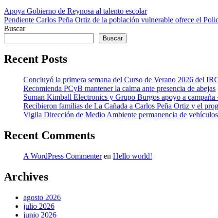
Navegación
Apoya Gobierno de Reynosa al talento escolar
Pendiente Carlos Peña Ortiz de la población vulnerable ofrece el Pol
de
Buscar
entradas
Buscar
Recent Posts
Concluyó la primera semana del Curso de Verano 2026 del I
Recomienda PCyB mantener la calma ante presencia de abejas
Suman Kimball Electronics y Grupo Burgos apoyo a campaña
Recibieron familias de La Cañada a Carlos Peña Ortiz y el pr
Vigila Dirección de Medio Ambiente permanencia de vehículos
Recent Comments
A WordPress Commenter
en
Hello world!
Archives
agosto 2026
julio 2026
junio 2026