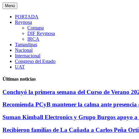
Saltar
Menú
al
contenido
PORTADA
Reynosa
Comapa
DIF Reymosa
IRCA
Tamaulipas
Nacional
Internacional
Congreso del Estado
UAT
Últimas noticias
Concluyó la primera semana del Curso de Verano 20
Recomienda PCyB mantener la calma ante presencia 
Suman Kimball Electronics y Grupo Burgos apoyo a
Recibieron familias de La Cañada a Carlos Peña Orti