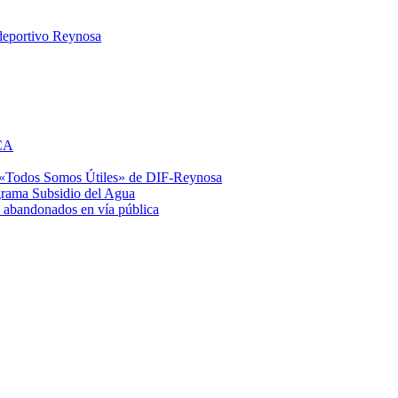
ideportivo Reynosa
RCA
 «Todos Somos Útiles» de DIF-Reynosa
ograma Subsidio del Agua
 abandonados en vía pública