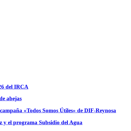
26 del IRCA
de abejas
 campaña «Todos Somos Útiles» de DIF-Reynosa
z y el programa Subsidio del Agua