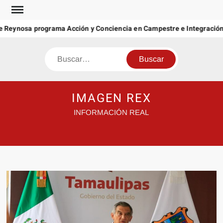
Saltar
al
ynosa programa Acción y Conciencia en Campestre e Integración Fam
contenido
Buscar
IMAGEN REX
INFORMACIÓN REAL