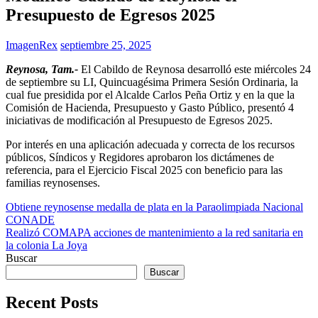
Presupuesto de Egresos 2025
ImagenRex
septiembre 25, 2025
Reynosa, Tam.-
El Cabildo de Reynosa desarrolló este miércoles 24
de septiembre su LI, Quincuagésima Primera Sesión Ordinaria, la
cual fue presidida por el Alcalde Carlos Peña Ortiz y en la que la
Comisión de Hacienda, Presupuesto y Gasto Público, presentó 4
iniciativas de modificación al Presupuesto de Egresos 2025.
Por interés en una aplicación adecuada y correcta de los recursos
públicos, Síndicos y Regidores aprobaron los dictámenes de
referencia, para el Ejercicio Fiscal 2025 con beneficio para las
familias reynosenses.
Navegación
Obtiene reynosense medalla de plata en la Paraolimpiada Nacional
CONADE
de
Realizó COMAPA acciones de mantenimiento a la red sanitaria en
entradas
la colonia La Joya
Buscar
Buscar
Recent Posts