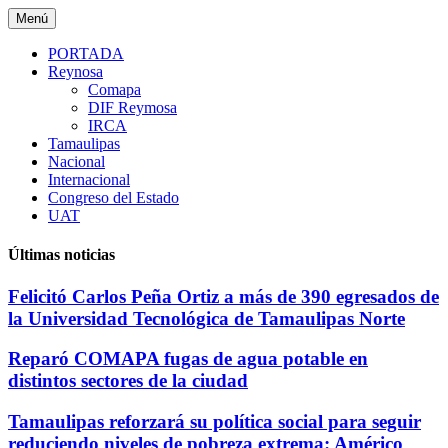
Saltar
Menú
al
contenido
PORTADA
Reynosa
Comapa
DIF Reymosa
IRCA
Tamaulipas
Nacional
Internacional
Congreso del Estado
UAT
Últimas noticias
Felicitó Carlos Peña Ortiz a más de 390 egresados de
la Universidad Tecnológica de Tamaulipas Norte
Reparó COMAPA fugas de agua potable en
distintos sectores de la ciudad
Tamaulipas reforzará su política social para seguir
reduciendo niveles de pobreza extrema: Américo