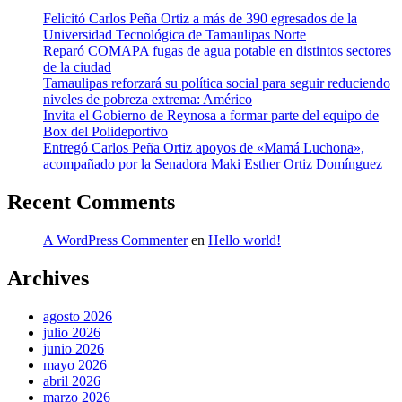
Felicitó Carlos Peña Ortiz a más de 390 egresados de la
Universidad Tecnológica de Tamaulipas Norte
Reparó COMAPA fugas de agua potable en distintos sectores
de la ciudad
Tamaulipas reforzará su política social para seguir reduciendo
niveles de pobreza extrema: Américo
Invita el Gobierno de Reynosa a formar parte del equipo de
Box del Polideportivo
Entregó Carlos Peña Ortiz apoyos de «Mamá Luchona»,
acompañado por la Senadora Maki Esther Ortiz Domínguez
Recent Comments
A WordPress Commenter
en
Hello world!
Archives
agosto 2026
julio 2026
junio 2026
mayo 2026
abril 2026
marzo 2026