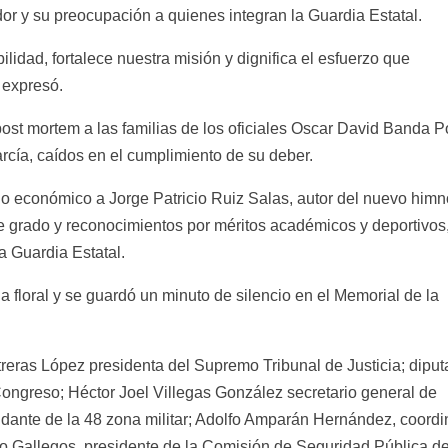
dor y su preocupación a quienes integran la Guardia Estatal.
lidad, fortalece nuestra misión y dignifica el esfuerzo que
 expresó.
st mortem a las familias de los oficiales Oscar David Banda P
cía, caídos en el cumplimiento de su deber.
o económico a Jorge Patricio Ruiz Salas, autor del nuevo himn
e grado y reconocimientos por méritos académicos y deportivos,
a Guardia Estatal.
a floral y se guardó un minuto de silencio en el Memorial de la
eras López presidenta del Supremo Tribunal de Justicia; dipu
ongreso; Héctor Joel Villegas González secretario general de
nte de la 48 zona militar; Adolfo Amparán Hernández, coordi
co Gallegos, presidente de la Comisión de Seguridad Pública de