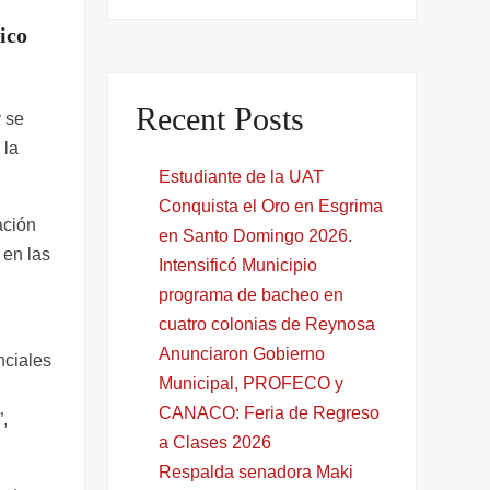
ico
Recent Posts
y se
 la
Estudiante de la UAT
Conquista el Oro en Esgrima
ación
en Santo Domingo 2026.
 en las
Intensificó Municipio
programa de bacheo en
cuatro colonias de Reynosa
Anunciaron Gobierno
nciales
Municipal, PROFECO y
CANACO: Feria de Regreso
,
a Clases 2026
Respalda senadora Maki