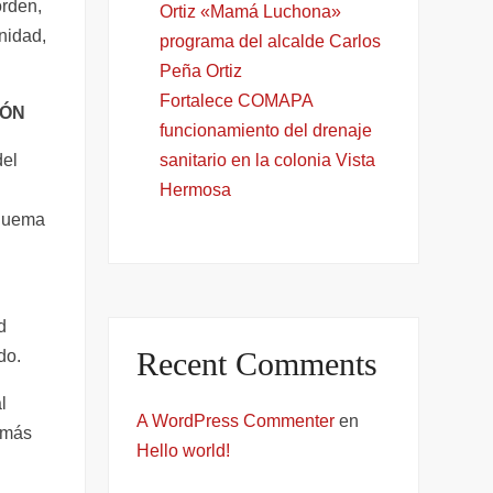
orden,
Ortiz «Mamá Luchona»
nidad,
programa del alcalde Carlos
Peña Ortiz
Fortalece COMAPA
IÓN
funcionamiento del drenaje
sanitario en la colonia Vista
del
Hermosa
squema
l
d
Recent Comments
do.
l
A WordPress Commenter
en
s más
Hello world!