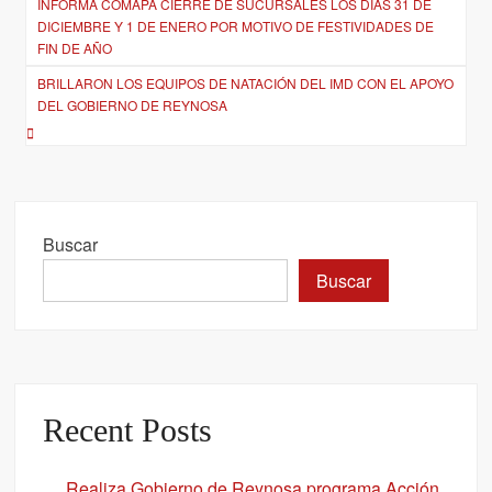
INFORMA COMAPA CIERRE DE SUCURSALES LOS DÍAS 31 DE
de
DICIEMBRE Y 1 DE ENERO POR MOTIVO DE FESTIVIDADES DE
entradas
FIN DE AÑO
BRILLARON LOS EQUIPOS DE NATACIÓN DEL IMD CON EL APOYO
DEL GOBIERNO DE REYNOSA
Buscar
Buscar
Recent Posts
Realiza Gobierno de Reynosa programa Acción