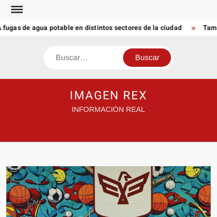
Saltar
al
gas de agua potable en distintos sectores de la ciudad
Tamau
contenido
Buscar
IMAGEN REX
INFORMACIÓN REAL