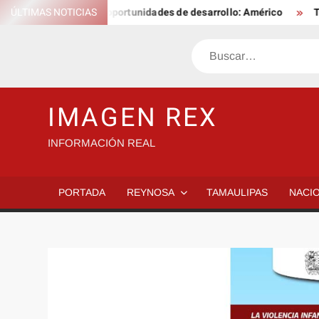
Saltar
es tengan mejores oportunidades de desarrollo: Américo
ÚLTIMAS NOTICIAS
Tamaul
al
contenido
Buscar
IMAGEN REX
INFORMACIÓN REAL
PORTADA
REYNOSA
TAMAULIPAS
NACI