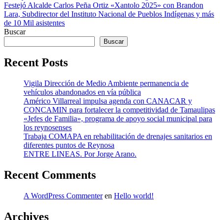
de
Festejó Alcalde Carlos Peña Ortiz «Xantolo 2025» con Brandon
entradas
Lara, Subdirector del Instituto Nacional de Pueblos Indígenas y más
de 10 Mil asistentes
Buscar
Buscar
Recent Posts
Vigila Dirección de Medio Ambiente permanencia de
vehículos abandonados en vía pública
Américo Villarreal impulsa agenda con CANACAR y
CONCAMIN para fortalecer la competitividad de Tamaulipas
«Jefes de Familia», programa de apoyo social municipal para
los reynosenses
Trabaja COMAPA en rehabilitación de drenajes sanitarios en
diferentes puntos de Reynosa
ENTRE LINEAS. Por Jorge Arano.
Recent Comments
A WordPress Commenter
en
Hello world!
Archives