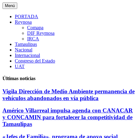
Saltar
Menú
al
contenido
PORTADA
Reynosa
Comapa
DIF Reymosa
IRCA
Tamaulipas
Nacional
Internacional
Congreso del Estado
UAT
Últimas noticias
Vigila Dirección de Medio Ambiente permanencia de
vehículos abandonados en vía pública
Américo Villarreal impulsa agenda con CANACAR
y CONCAMIN para fortalecer la competitividad de
Tamaulipas
«Jefes de Familia», programa de apoyo social