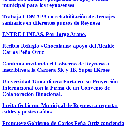
municipal para los reynosenses
Trabaja COMAPA en rehabilitación de drenajes
sanitarios en diferentes puntos de Reynosa
ENTRE LINEAS. Por Jorge Arano.
Recibió Refugio «Chocolatín» apoyo del Alcalde
Carlos Peña Ortiz
Continúa invitando el Gobierno de Reynosa a
inscribirse a la Carrera 5K y 1K Super Héroes
Universidad Tamaulipeca Fortalece su Proyección
Internacional con la Firma de un Convenio de
Colaboración Binacional.
Invita Gobierno Municipal de Reynosa a reportar
cables y postes caídos
Promueve Gobierno de Carlos Peña Ortiz conciencia