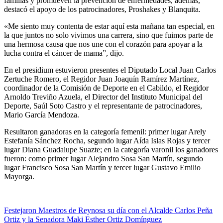
familias y promueven la prevención de enfermedades, además,
destacó el apoyo de los patrocinadores, Proshakes y Blanquita.
«Me siento muy contenta de estar aquí esta mañana tan especial, en
la que juntos no solo vivimos una carrera, sino que fuimos parte de
una hermosa causa que nos une con el corazón para apoyar a la
lucha contra el cáncer de mama”, dijo.
En el presidium estuvieron presentes el Diputado Local Juan Carlos
Zertuche Romero, el Regidor Juan Joaquín Ramírez Martínez,
coordinador de la Comisión de Deporte en el Cabildo, el Regidor
Arnoldo Treviño Azuela, el Director del Instituto Municipal del
Deporte, Saúl Soto Castro y el representante de patrocinadores,
Mario García Mendoza.
Resultaron ganadoras en la categoría femenil: primer lugar Arely
Estefanía Sánchez Rocha, segundo lugar Aída Islas Rojas y tercer
lugar Diana Guadalupe Suazte; en la categoría varonil los ganadores
fueron: como primer lugar Alejandro Sosa San Martín, segundo
lugar Francisco Sosa San Martín y tercer lugar Gustavo Emilio
Mayorga.
Navegación
Festejaron Maestros de Reynosa su día con el Alcalde Carlos Peña
Ortiz y la Senadora Maki Esther Ortiz Domínguez