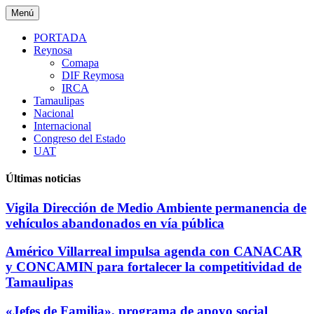
Saltar
Menú
al
contenido
PORTADA
Reynosa
Comapa
DIF Reymosa
IRCA
Tamaulipas
Nacional
Internacional
Congreso del Estado
UAT
Últimas noticias
Vigila Dirección de Medio Ambiente permanencia de
vehículos abandonados en vía pública
Américo Villarreal impulsa agenda con CANACAR
y CONCAMIN para fortalecer la competitividad de
Tamaulipas
«Jefes de Familia», programa de apoyo social