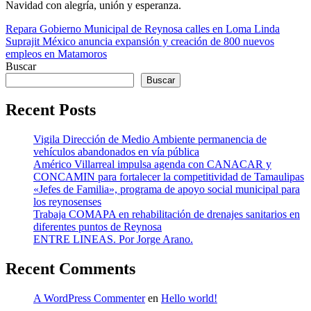
Navidad con alegría, unión y esperanza.
Navegación
Repara Gobierno Municipal de Reynosa calles en Loma Linda
Suprajit México anuncia expansión y creación de 800 nuevos
de
empleos en Matamoros
entradas
Buscar
Buscar
Recent Posts
Vigila Dirección de Medio Ambiente permanencia de
vehículos abandonados en vía pública
Américo Villarreal impulsa agenda con CANACAR y
CONCAMIN para fortalecer la competitividad de Tamaulipas
«Jefes de Familia», programa de apoyo social municipal para
los reynosenses
Trabaja COMAPA en rehabilitación de drenajes sanitarios en
diferentes puntos de Reynosa
ENTRE LINEAS. Por Jorge Arano.
Recent Comments
A WordPress Commenter
en
Hello world!