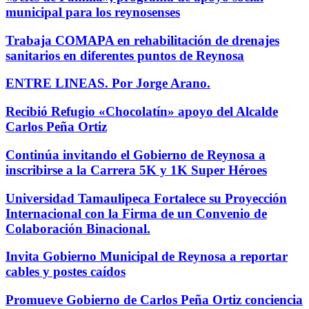
municipal para los reynosenses
Trabaja COMAPA en rehabilitación de drenajes
sanitarios en diferentes puntos de Reynosa
ENTRE LINEAS. Por Jorge Arano.
Recibió Refugio «Chocolatín» apoyo del Alcalde
Carlos Peña Ortiz
Continúa invitando el Gobierno de Reynosa a
inscribirse a la Carrera 5K y 1K Super Héroes
Universidad Tamaulipeca Fortalece su Proyección
Internacional con la Firma de un Convenio de
Colaboración Binacional.
Invita Gobierno Municipal de Reynosa a reportar
cables y postes caídos
Promueve Gobierno de Carlos Peña Ortiz conciencia