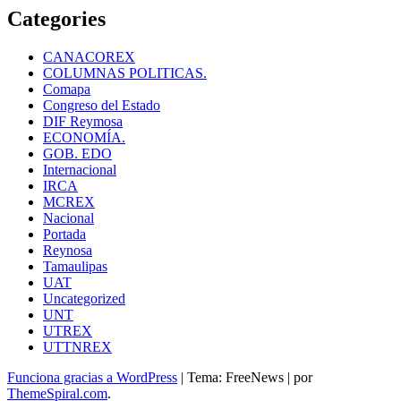
Categories
CANACOREX
COLUMNAS POLITICAS.
Comapa
Congreso del Estado
DIF Reymosa
ECONOMÍA.
GOB. EDO
Internacional
IRCA
MCREX
Nacional
Portada
Reynosa
Tamaulipas
UAT
Uncategorized
UNT
UTREX
UTTNREX
Funciona gracias a WordPress
|
Tema: FreeNews
|
por
ThemeSpiral.com
.