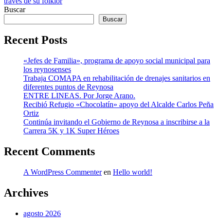
entradas
través de su folklor
Buscar
Buscar
Recent Posts
«Jefes de Familia», programa de apoyo social municipal para
los reynosenses
Trabaja COMAPA en rehabilitación de drenajes sanitarios en
diferentes puntos de Reynosa
ENTRE LINEAS. Por Jorge Arano.
Recibió Refugio «Chocolatín» apoyo del Alcalde Carlos Peña
Ortiz
Continúa invitando el Gobierno de Reynosa a inscribirse a la
Carrera 5K y 1K Super Héroes
Recent Comments
A WordPress Commenter
en
Hello world!
Archives
agosto 2026