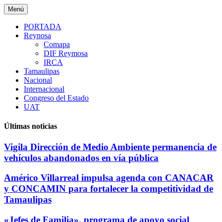
Saltar
Menú
al
contenido
PORTADA
Reynosa
Comapa
DIF Reymosa
IRCA
Tamaulipas
Nacional
Internacional
Congreso del Estado
UAT
Últimas noticias
Vigila Dirección de Medio Ambiente permanencia de
vehículos abandonados en vía pública
Américo Villarreal impulsa agenda con CANACAR
y CONCAMIN para fortalecer la competitividad de
Tamaulipas
«Jefes de Familia», programa de apoyo social