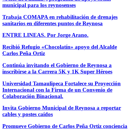
municipal para los reynosenses
Trabaja COMAPA en rehabilitación de drenajes
sanitarios en diferentes puntos de Reynosa
ENTRE LINEAS. Por Jorge Arano.
Recibió Refugio «Chocolatín» apoyo del Alcalde
Carlos Peña Ortiz
Continúa invitando el Gobierno de Reynosa a
inscribirse a la Carrera 5K y 1K Super Héroes
Universidad Tamaulipeca Fortalece su Proyección
Internacional con la Firma de un Convenio de
Colaboración Binacional.
Invita Gobierno Municipal de Reynosa a reportar
cables y postes caídos
Promueve Gobierno de Carlos Peña Ortiz conciencia