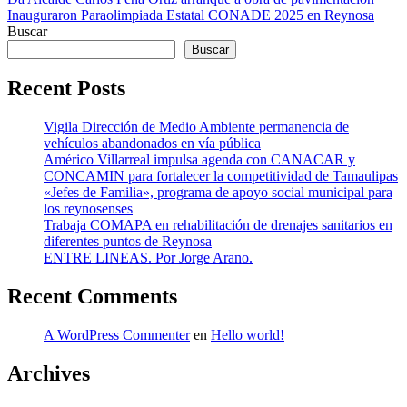
Navegación
Inauguraron Paraolimpiada Estatal CONADE 2025 en Reynosa
de
Buscar
entradas
Buscar
Recent Posts
Vigila Dirección de Medio Ambiente permanencia de
vehículos abandonados en vía pública
Américo Villarreal impulsa agenda con CANACAR y
CONCAMIN para fortalecer la competitividad de Tamaulipas
«Jefes de Familia», programa de apoyo social municipal para
los reynosenses
Trabaja COMAPA en rehabilitación de drenajes sanitarios en
diferentes puntos de Reynosa
ENTRE LINEAS. Por Jorge Arano.
Recent Comments
A WordPress Commenter
en
Hello world!
Archives