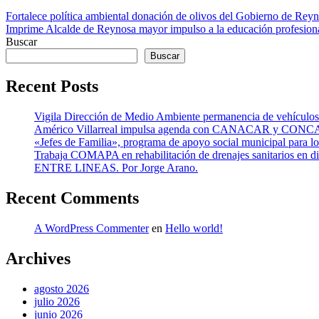
Navegación
Fortalece política ambiental donación de olivos del Gobierno de Rey
Imprime Alcalde de Reynosa mayor impulso a la educación profesion
de
Buscar
entradas
Buscar
Recent Posts
Vigila Dirección de Medio Ambiente permanencia de vehículos
Américo Villarreal impulsa agenda con CANACAR y CONCAMIN
«Jefes de Familia», programa de apoyo social municipal para l
Trabaja COMAPA en rehabilitación de drenajes sanitarios en d
ENTRE LINEAS. Por Jorge Arano.
Recent Comments
A WordPress Commenter
en
Hello world!
Archives
agosto 2026
julio 2026
junio 2026