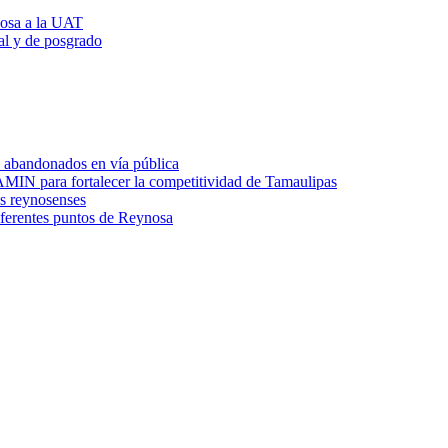
nosa a la UAT
al y de posgrado
 abandonados en vía pública
 para fortalecer la competitividad de Tamaulipas
os reynosenses
iferentes puntos de Reynosa