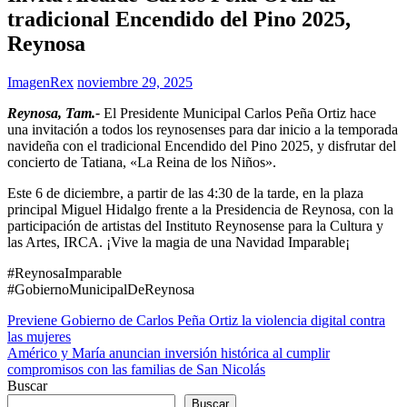
tradicional Encendido del Pino 2025,
Reynosa
ImagenRex
noviembre 29, 2025
Reynosa, Tam.-
El Presidente Municipal Carlos Peña Ortiz hace
una invitación a todos los reynosenses para dar inicio a la temporada
navideña con el tradicional Encendido del Pino 2025, y disfrutar del
concierto de Tatiana, «La Reina de los Niños».
Este 6 de diciembre, a partir de las 4:30 de la tarde, en la plaza
principal Miguel Hidalgo frente a la Presidencia de Reynosa, con la
participación de artistas del Instituto Reynosense para la Cultura y
las Artes, IRCA. ¡Vive la magia de una Navidad Imparable¡
#ReynosaImparable
#GobiernoMunicipalDeReynosa
Navegación
Previene Gobierno de Carlos Peña Ortiz la violencia digital contra
las mujeres
de
Américo y María anuncian inversión histórica al cumplir
entradas
compromisos con las familias de San Nicolás
Buscar
Buscar