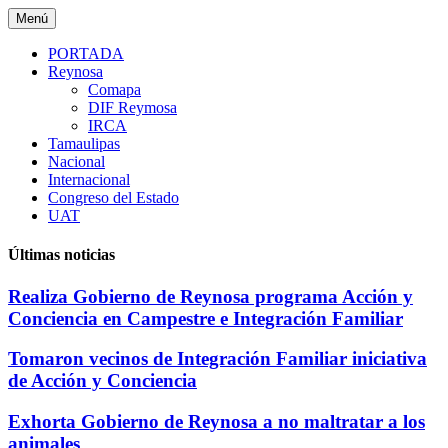
Saltar
Menú
al
contenido
PORTADA
Reynosa
Comapa
DIF Reymosa
IRCA
Tamaulipas
Nacional
Internacional
Congreso del Estado
UAT
Últimas noticias
Realiza Gobierno de Reynosa programa Acción y
Conciencia en Campestre e Integración Familiar
Tomaron vecinos de Integración Familiar iniciativa
de Acción y Conciencia
Exhorta Gobierno de Reynosa a no maltratar a los
animales