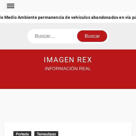
Saltar
al
de Medio Ambiente permanencia de vehículos abandonados en vía púb
contenido
Buscar
IMAGEN REX
INFORMACIÓN REAL
Portada
Tamaulipas