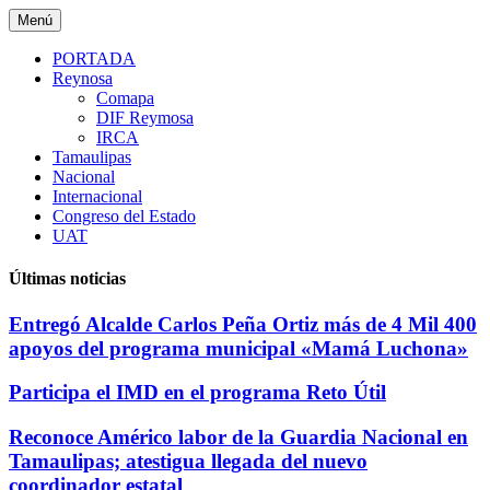
Saltar
Menú
al
contenido
PORTADA
Reynosa
Comapa
DIF Reymosa
IRCA
Tamaulipas
Nacional
Internacional
Congreso del Estado
UAT
Últimas noticias
Entregó Alcalde Carlos Peña Ortiz más de 4 Mil 400
apoyos del programa municipal «Mamá Luchona»
Participa el IMD en el programa Reto Útil
Reconoce Américo labor de la Guardia Nacional en
Tamaulipas; atestigua llegada del nuevo
coordinador estatal