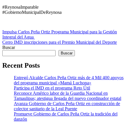
#ReynosaImparable
#GobiernoMunicipalDeReynosa
Navegación
Impulsa Carlos Peña Ortiz Programa Municipal para la Gestión
Integral del Agua
de
Cerro IMD inscripciones para el Premio Municipal del Deporte
entradas
Buscar
Buscar
Recent Posts
Entregó Alcalde Carlos Peña Ortiz más de 4 Mil 400 apoyos
del programa municipal «Mamá Luchona»
Participa el IMD en el programa Reto Útil
Reconoce Américo labor de la Guardia Nacional en
Tamaulipas; atestigua llegada del nuevo coordinador estatal
Avanza Gobierno de Carlos Peña Ortiz en construcción de
colector sanitario de la Leal Puente
Promueve Gobierno de Carlos Peña Ortiz la tradición del
danzón