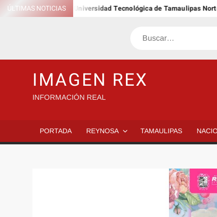
Saltar
90 egresados de la Universidad Tecnológica de Tamaulipas Norte
ÚLTIMAS NOTICIAS
al
contenido
Buscar
IMAGEN REX
INFORMACIÓN REAL
PORTADA
REYNOSA
TAMAULIPAS
NACI