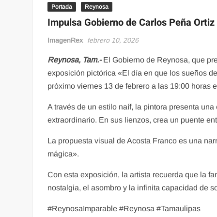
Portada
Reynosa
Impulsa Gobierno de Carlos Peña Ortiz 
ImagenRex
febrero 10, 2026
Reynosa, Tam.-
El Gobierno de Reynosa, que presi
exposición pictórica «El día en que los sueños de
próximo viernes 13 de febrero a las 19:00 horas 
A través de un estilo naíf, la pintora presenta u
extraordinario. En sus lienzos, crea un puente ent
La propuesta visual de Acosta Franco es una narr
mágica».
Con esta exposición, la artista recuerda que la fa
nostalgia, el asombro y la infinita capacidad de s
#ReynosaImparable #Reynosa #Tamaulipas