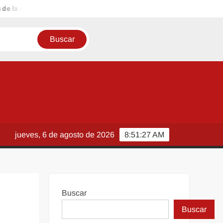
a ciudad
Tamaulipas reforzará su política social para seguir r
jueves, 6 de agosto de 2026
8:51:28 AM
Buscar
Buscar