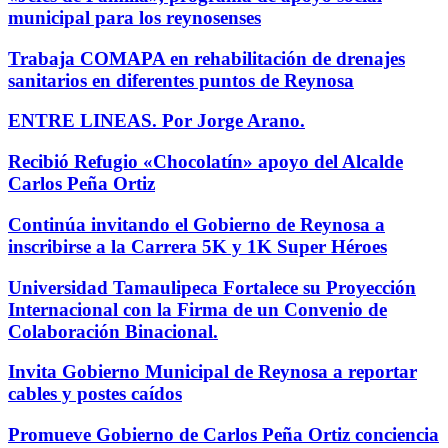
municipal para los reynosenses
Trabaja COMAPA en rehabilitación de drenajes
sanitarios en diferentes puntos de Reynosa
ENTRE LINEAS. Por Jorge Arano.
Recibió Refugio «Chocolatín» apoyo del Alcalde
Carlos Peña Ortiz
Continúa invitando el Gobierno de Reynosa a
inscribirse a la Carrera 5K y 1K Super Héroes
Universidad Tamaulipeca Fortalece su Proyección
Internacional con la Firma de un Convenio de
Colaboración Binacional.
Invita Gobierno Municipal de Reynosa a reportar
cables y postes caídos
Promueve Gobierno de Carlos Peña Ortiz conciencia