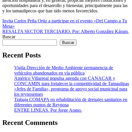
atención hospitalaria y, en general, propiciar mejores condiciones y
oportunidades para el desarrollo y bienestar, principalmente para las
y los tamaulipecos que han sido menos favorecidos.
Navegación
Invita Carlos Peña Ortiz a participar en el evento «Del Campo a Tu
Mesa»
de
RESALTA SECTOR TERCIARIO. Por: Alberto González Káram.
entradas
Buscar
Buscar
Recent Posts
Vigila Dirección de Medio Ambiente permanencia de
vehículos abandonados en vía pública
Américo Villarreal impulsa agenda con CANACAR y
CONCAMIN para fortalecer la competitividad de Tamaulipas
«Jefes de Familia», programa de apoyo social municipal para
los reynosenses
Trabaja COMAPA en rehabilitación de drenajes sanitarios en
diferentes puntos de Reynosa
ENTRE LINEAS. Por Jorge Arano.
Recent Comments