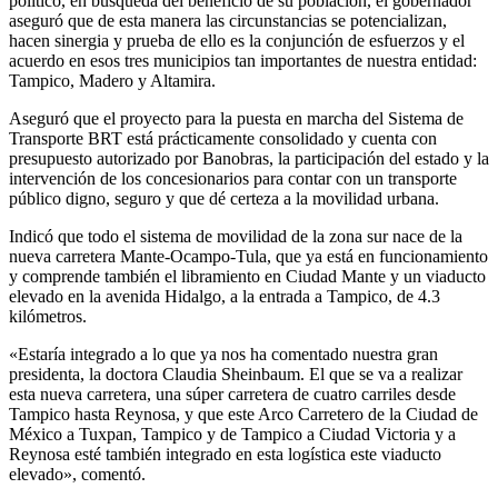
político, en búsqueda del beneficio de su población, el gobernador
aseguró que de esta manera las circunstancias se potencializan,
hacen sinergia y prueba de ello es la conjunción de esfuerzos y el
acuerdo en esos tres municipios tan importantes de nuestra entidad:
Tampico, Madero y Altamira.
Aseguró que el proyecto para la puesta en marcha del Sistema de
Transporte BRT está prácticamente consolidado y cuenta con
presupuesto autorizado por Banobras, la participación del estado y la
intervención de los concesionarios para contar con un transporte
público digno, seguro y que dé certeza a la movilidad urbana.
Indicó que todo el sistema de movilidad de la zona sur nace de la
nueva carretera Mante-Ocampo-Tula, que ya está en funcionamiento
y comprende también el libramiento en Ciudad Mante y un viaducto
elevado en la avenida Hidalgo, a la entrada a Tampico, de 4.3
kilómetros.
«Estaría integrado a lo que ya nos ha comentado nuestra gran
presidenta, la doctora Claudia Sheinbaum. El que se va a realizar
esta nueva carretera, una súper carretera de cuatro carriles desde
Tampico hasta Reynosa, y que este Arco Carretero de la Ciudad de
México a Tuxpan, Tampico y de Tampico a Ciudad Victoria y a
Reynosa esté también integrado en esta logística este viaducto
elevado», comentó.