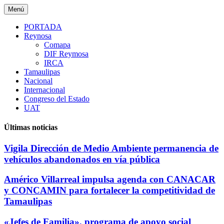
Saltar
Menú
al
contenido
PORTADA
Reynosa
Comapa
DIF Reymosa
IRCA
Tamaulipas
Nacional
Internacional
Congreso del Estado
UAT
Últimas noticias
Vigila Dirección de Medio Ambiente permanencia de
vehículos abandonados en vía pública
Américo Villarreal impulsa agenda con CANACAR
y CONCAMIN para fortalecer la competitividad de
Tamaulipas
«Jefes de Familia», programa de apoyo social