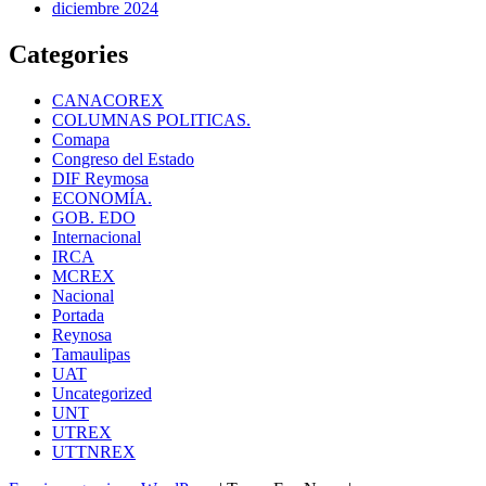
diciembre 2024
Categories
CANACOREX
COLUMNAS POLITICAS.
Comapa
Congreso del Estado
DIF Reymosa
ECONOMÍA.
GOB. EDO
Internacional
IRCA
MCREX
Nacional
Portada
Reynosa
Tamaulipas
UAT
Uncategorized
UNT
UTREX
UTTNREX