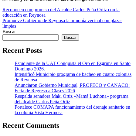
Navegación
Reconocen compromiso del Alcalde Carlos Peña Ortiz con la
educación en Reynosa
de
Promueve Gobierno de Reynosa la armonía vecinal con plazas
entradas
limpias
Buscar
Buscar
Recent Posts
Estudiante de la UAT Conquista el Oro en Esgrima en Santo
Domingo 2026.
Intensificó Municipio programa de bacheo en cuatro colonias
de Reynosa
Anunciaron Gobierno Municipal, PROFECO y CANACO:
Feria de Regreso a Clases 2026
Respalda senadora Maki Ortiz «Mamá Luchona» programa
del alcalde Carlos Peña Ortiz
Fortalece COMAPA funcionamiento del drenaje sanitario en
la colonia Vista Hermosa
Recent Comments