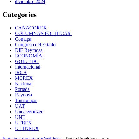
diciembre 2024
Categories
CANACOREX
COLUMNAS POLITICAS.
Comapa
Congreso del Estado
DIF Reymosa
ECONOMÍA.
GOB. EDO
Internacional
IRCA
MCREX
Nacional
Portada
Reynosa
Tamaulipas
UAT
Uncategorized
UNT
UTREX
UTTNREX
Funciona gracias a WordPress
|
Tema: FreeNews
|
por