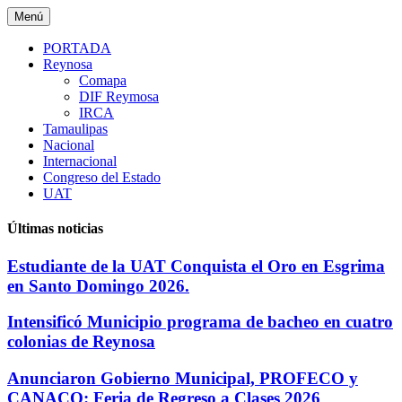
Saltar
Menú
al
contenido
PORTADA
Reynosa
Comapa
DIF Reymosa
IRCA
Tamaulipas
Nacional
Internacional
Congreso del Estado
UAT
Últimas noticias
Estudiante de la UAT Conquista el Oro en Esgrima
en Santo Domingo 2026.
Intensificó Municipio programa de bacheo en cuatro
colonias de Reynosa
Anunciaron Gobierno Municipal, PROFECO y
CANACO: Feria de Regreso a Clases 2026