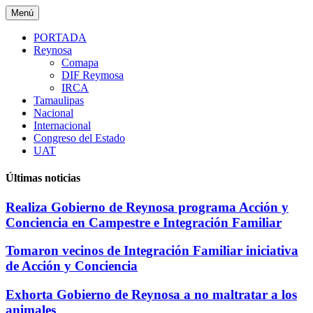
Saltar
Menú
al
contenido
PORTADA
Reynosa
Comapa
DIF Reymosa
IRCA
Tamaulipas
Nacional
Internacional
Congreso del Estado
UAT
Últimas noticias
Realiza Gobierno de Reynosa programa Acción y
Conciencia en Campestre e Integración Familiar
Tomaron vecinos de Integración Familiar iniciativa
de Acción y Conciencia
Exhorta Gobierno de Reynosa a no maltratar a los
animales