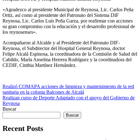
«Agradezco al presidente Municipal de Reynosa, Lic. Carlos Peña
Ortiz, así como al presidente del Patronato del Sistema DIF
Reynosa, Lic. Carlos Luis Peña Garza, por reafirmar con acciones
su gran compromiso con la educación y el desarrollo profesional de
los reynosenses».
Acompañaron al Alcalde y al Presidente del Patronato DIF-
Reynosa, el Subdirector del Hospital General Reynosa, doctor
Felipe Alcalá Espinosa, la coordinadora de la Comisión de Salud del
Cabildo, María Anselma Herrera Rodríguez y la coordinadora del
CEDIF, Cinthia Martínez Hernández.
Navegación
Realizó COMAPA acciones de limpieza y mantenimiento de la red
sanitaria en la colonia Balcones de Alcalá
de
Realizan curso de Deporte Adaptado con el apoyo del Gobierno de
entradas
Reynosa
Buscar
Buscar
Recent Posts